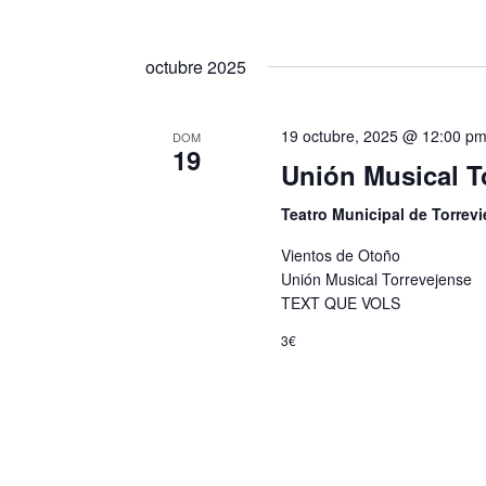
a
t
octubre 2025
s
o
s
d
19 octubre, 2025 @ 12:00 p
DOM
19
p
Unión Musical T
e
a
Teatro Municipal de Torrevi
E
r
Vientos de Otoño
Unión Musical Torrevejense
v
a
TEXT QUE VOLS
l
e
3€
a
n
p
t
a