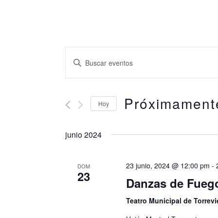
Skip
CARLOS RAMÓN
to
main
N
I
content
a
n
t
Próximament
v
Hoy
r
S
e
junio 2024
o
e
g
d
l
23 junio, 2024 @ 12:00 pm
-
DOM
u
a
23
e
Danzas de Fueg
c
c
c
Teatro Municipal de Torrevi
e
c