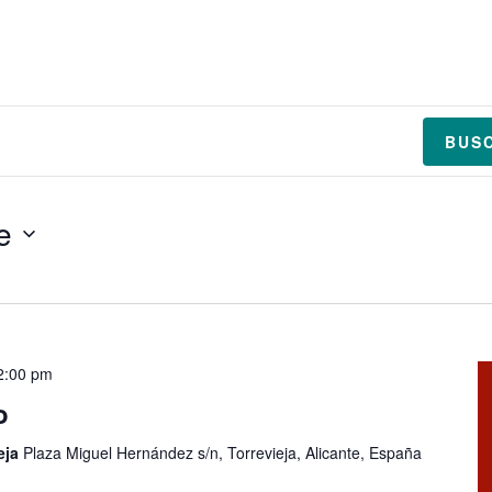
BIOGRAFÍA
AGENDA
MEDIA
BUS
e
2:00 pm
o
eja
Plaza Miguel Hernández s/n, Torrevieja, Alicante, España