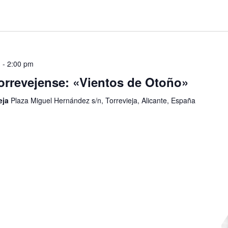
m
-
2:00 pm
orrevejense: «Vientos de Otoño»
eja
Plaza Miguel Hernández s/n, Torrevieja, Alicante, España