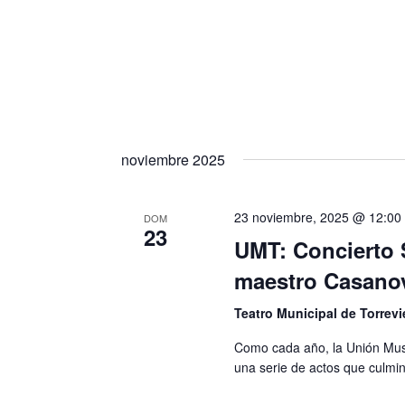
l
o
a
s
b
r
a
noviembre 2025
c
l
23 noviembre, 2025 @ 12:00
DOM
23
UMT: Concierto 
a
maestro Casano
v
e
Teatro Municipal de Torrevi
.
Como cada año, la Unión Music
una serie de actos que culmin