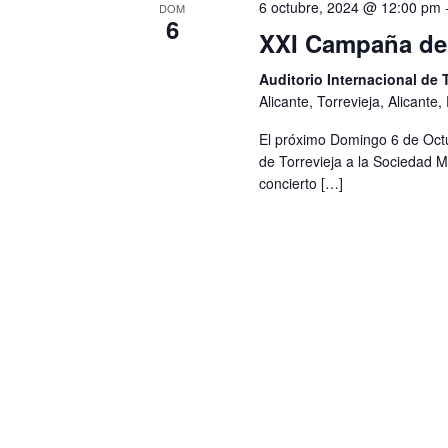
6 octubre, 2024 @ 12:00 pm
u
DOM
6
v
XXI Campaña de 
e
e
Auditorio Internacional de 
Alicante, Torrevieja, Alicante
.
d
El próximo Domingo 6 de Octub
B
a
de Torrevieja a la Sociedad M
u
concierto […]
y
s
c
v
a
i
E
s
v
e
t
n