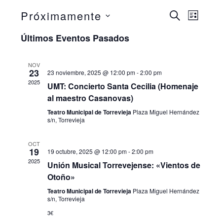
N
Próximamente
N
B
L
U
I
S
a
S
Últimos Eventos Pasados
a
S
C
T
e
A
v
A
v
R
NOV
l
23
23 noviembre, 2025 @ 12:00 pm
-
2:00 pm
e
2025
UMT: Concierto Santa Cecilia (Homenaje
e
e
al maestro Casanovas)
g
c
g
Teatro Municipal de Torrevieja
Plaza Miguel Hernández
a
s/n, Torrevieja
c
a
c
i
OCT
19
19 octubre, 2025 @ 12:00 pm
-
2:00 pm
c
i
2025
o
Unión Musical Torrevejense: «Vientos de
Otoño»
n
ó
i
Teatro Municipal de Torrevieja
Plaza Miguel Hernández
s/n, Torrevieja
a
n
ó
3€
r