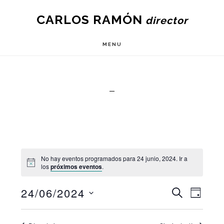
Skip
CARLOS RAMÓN
to
main
MENU
content
No hay eventos programados para 24 junio, 2024. Ir a
los
próximos eventos
.
N
24/06/2024
N
B
D
U
Í
S
a
S
a
A
C