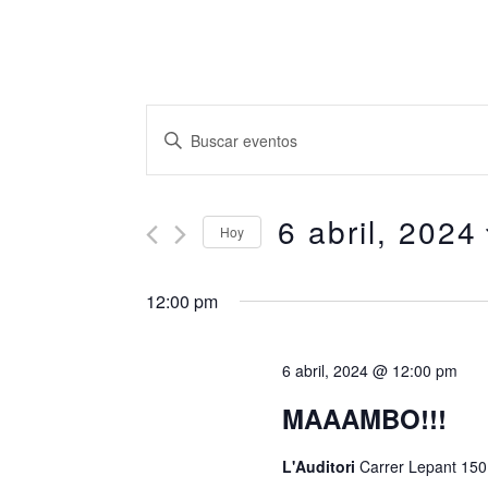
Skip
CARLOS RAMÓN
to
main
N
I
content
a
n
t
6 abril, 2024
v
Hoy
r
S
e
12:00 pm
o
e
g
d
l
6 abril, 2024 @ 12:00 pm
u
a
e
MAAAMBO!!!
c
c
c
e
L'Auditori
Carrer Lepant 150
c