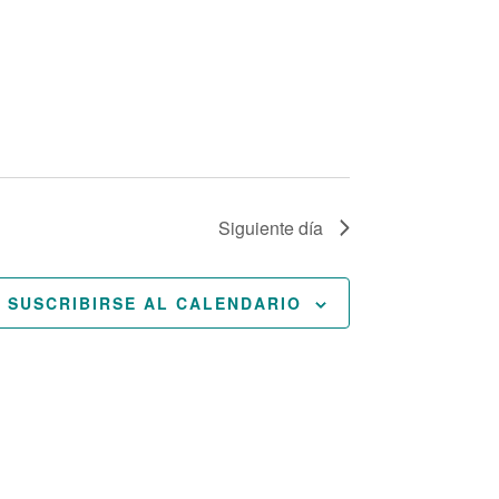
ó
n
d
e
v
Siguiente día
i
s
SUSCRIBIRSE AL CALENDARIO
t
a
s
d