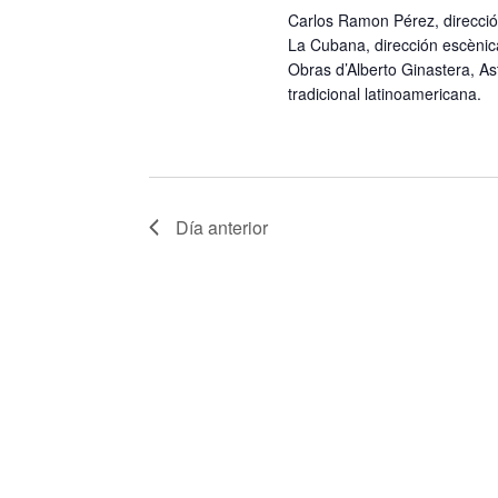
i
l
Carlos Ramon Pérez, direcció
i
La Cubana, dirección escènic
a
ó
Obras d’Alberto Ginastera, As
o
tradicional latinoamericana.
p
n
n
a
a
d
l
r
Día anterior
e
a
f
b
e
b
r
c
ú
a
h
s
c
a
l
q
.
a